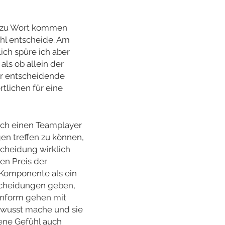
r zu Wort kommen
hl entscheide. Am
ich spüre ich aber
als ob allein der
er entscheidende
tlichen für eine
och einen Teamplayer
en treffen zu können,
scheidung wirklich
en Preis der
 Komponente als ein
scheidungen geben,
konform gehen mit
ewusst mache und sie
ene Gefühl auch