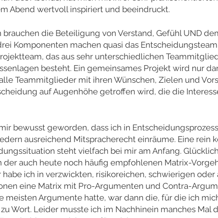
m Abend wertvoll inspiriert und beeindruckt.
 brauchen die Beteiligung von Verstand, Gefühl UND de
drei Komponenten machen quasi das Entscheidungsteam a
rojektteam, das aus sehr unterschiedlichen Teammitglie
ssenlagen besteht. Ein gemeinsames Projekt wird nur da
 alle Teammitglieder mit ihren Wünschen, Zielen und Vor
cheidung auf Augenhöhe getroffen wird, die die Interess
mir bewusst geworden, dass ich in Entscheidungsprozessen
iedern ausreichend Mitspracherecht einräume. Eine rein k
ungssituation steht vielfach bei mir am Anfang. Glücklic
n der auch heute noch häufig empfohlenen Matrix-Vorge
 habe ich in verzwickten, risikoreichen, schwierigen oder
onen eine Matrix mit Pro-Argumenten und Contra-Argumen
ie meisten Argumente hatte, war dann die, für die ich mi
 zu Wort. Leider musste ich im Nachhinein manches Mal d