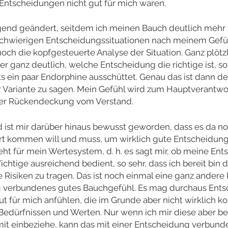
ntscheidungen nicht gut für mich waren.
egend geändert, seitdem ich meinen Bauch deutlich meh
schwierigen Entscheidungssituationen nach meinem Gefü
ch die kopfgesteuerte Analyse der Situation. Ganz plötzl
 ganz deutlich, welche Entscheidung die richtige ist, so 
s ein paar Endorphine ausschüttet. Genau das ist dann d
r Variante zu sagen. Mein Gefühl wird zum Hauptverantwor
ber Rückendeckung vom Verstand.
ist mir darüber hinaus bewusst geworden, dass es da n
Wort kommen will und muss, um wirklich gute Entscheidung
eht für mein Wertesystem, d. h. es sagt mir, ob meine Ent
tige ausreichend bedient, so sehr, dass ich bereit bin d
 Risiken zu tragen. Das ist noch einmal eine ganz andere
g verbundenes gutes Bauchgefühl. Es mag durchaus Ent
t für mich anfühlen, die im Grunde aber nicht wirklich 
Bedürfnissen und Werten. Nur wenn ich mir diese aber b
mit einbeziehe, kann das mit einer Entscheidung verbund